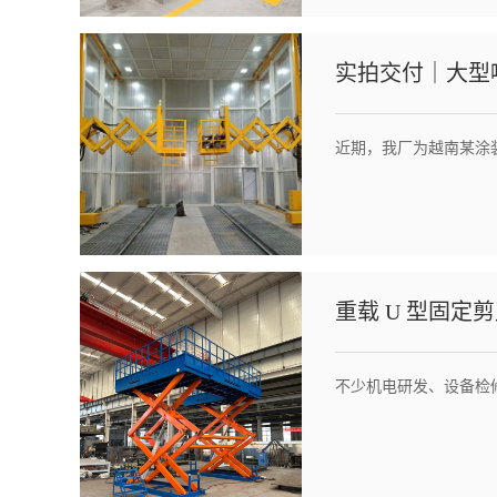
实拍交付｜大型
近期，我厂为越南某涂
重载 U 型固定
不少机电研发、设备检