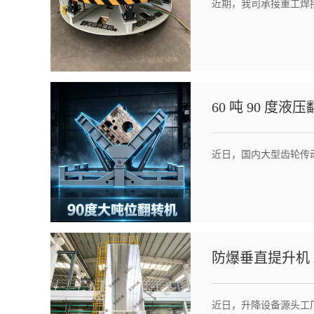
近期，我司承接重工焊
60 吨 90 
近日，国内大型齿轮传动
防爆垂直提升机 
近日，升降设备源头工厂