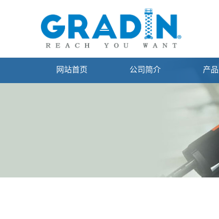
网站首页
公司简介
产品