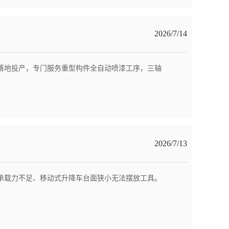
2026/7/14
落地投产，专门服务重型构件全自动喷漆工序，三轴
2026/7/13
承载力不足、移动式升降车台面狭小无法摆放工具。