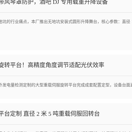
带风琴罩防护，酒吧 DJ 专用载重升降设备
坑的行业痛点，本厂推出无地坑安装式圆形升降舞台，核心参数：直径 1800
旋转平台！高精度角度调节适配光伏效率
发电量检测定制的大型重载伺服旋转平台完成成套配置定型，设备台面直径达 
台定制 直径 2 米 5 吨重载伺服回转台