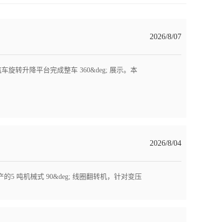
2026/8/07
转升降平台完成整车 360&deg; 展示。本
2026/8/04
吨机械式 90&deg; 线圈翻转机，针对变压