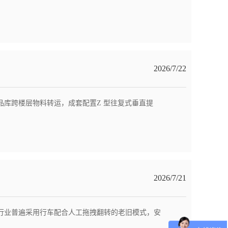
2026/7/22
库跨楼层物料转运，成套配置Z 型往复式垂直提
2026/7/21
行业普遍采用行车配合人工拖拽翻转的老旧模式，安