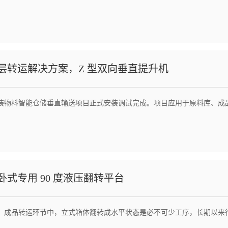
层转运解决方案，Z 型双向垂直提升机
装物料智能仓储垂直输送项目正式安装调试完成。项目应用于原料库、成品
式专用 90 度液压翻转平台
、成品转运环节中，立式箱体翻转成水平状态是必不可少工序，长期以来