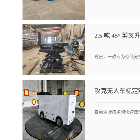
2.5 吨 45°
近日，一款专为仓储分拣
攻克无人车标定
自动驾驶技术的快速迭