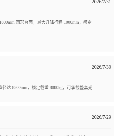
2026/7/31
mm 圆形台面，最大升降行程 1000mm，额定
2026/7/30
8500mm，额定载重 8000kg，可承载整套光
2026/7/29