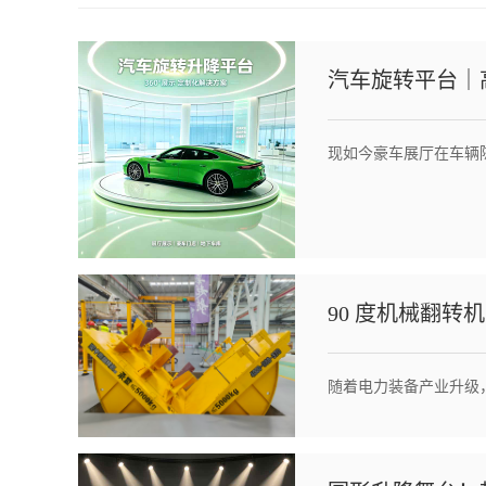
汽车旋转平台｜
现如今豪车展厅在车辆陈
90 度机械翻转
随着电力装备产业升级，