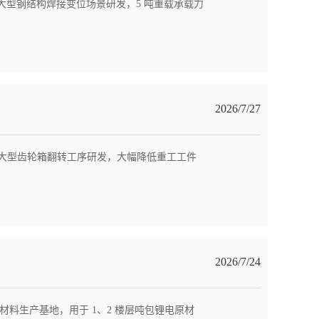
大型钢结构焊接变位场景研发，5 吨重载承载力
2026/7/27
专为大型齿轮箱翻转工序研发，大幅降低重工工件
2026/7/24
材料生产基地，用于 1、2 楼层吨包锂电原材