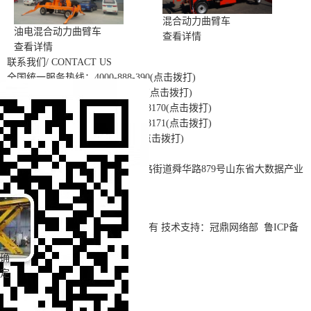
混合动力曲臂车
油电混合动力曲臂车
查看详情
查看详情
联系我们
/ CONTACT US
全国统一服务热线：
4000-888-390
(点击拨打)
货梯销售事业部：
0531-88018175
(点击拨打)
升降平台销售事业部：
0531-88018170
(点击拨打)
高空作业销售事业部：
0531-88018171
(点击拨打)
24小时服务热线：
15588888709
(点击拨打)
传真：
0531-88018175
(点击拨打)
地址：山东省济南市高新区舜华路街道舜华路879号山东省大数据产业
基地A栋2105
济南冠鼎机械设备有限公司 版权所有 技术支持：冠鼎网络部
鲁ICP备
13012343号-1
微信
确
电话
定