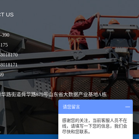
CT US
-390
8175
88018170
88018171
09
华路街道舜华路879号山东省大数据产业基地A栋
请您留言
感谢您的关注，当前客服人员不在
线，请填写一下您的信息，我们会
尽快和您联系。